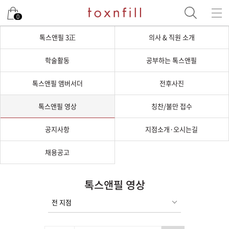
0
톡스앤필 3正
의사 & 직원 소개
학술활동
공부하는 톡스앤필
톡스앤필 앰버서더
전후사진
톡스앤필 영상
칭찬/불만 접수
공지사항
지점소개·오시는길
채용공고
톡스앤필 영상