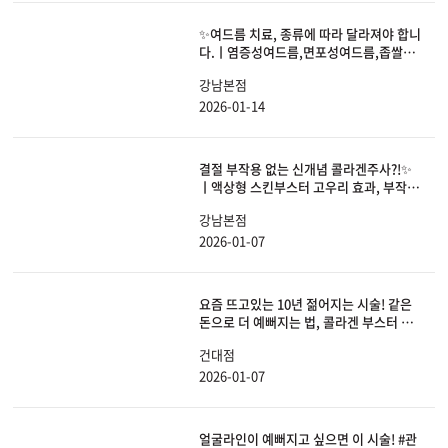
✨여드름 치료, 종류에 따라 달라져야 합니
다.ㅣ염증성여드름,면포성여드름,좁쌀여
드름,화농성여드름 치료의 모든 것
강남본점
2026-01-14
결절 부작용 없는 신개념 콜라겐주사?!✨
ㅣ액상형 스킨부스터 고우리 효과, 부작
용, 유지기간 전부 공개합니다.
강남본점
2026-01-07
요즘 뜨고있는 10년 젊어지는 시술! 같은
돈으로 더 예뻐지는 법, 콜라겐 부스터 고
우리(GOURI)
건대점
2026-01-07
얼굴라인이 예뻐지고 싶으면 이 시술! #관