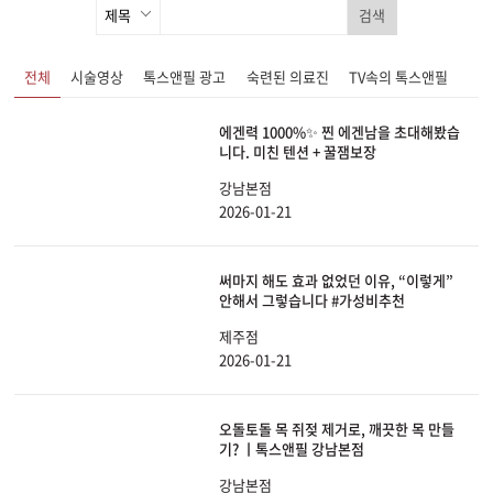
검색
전체
시술영상
톡스앤필 광고
숙련된 의료진
TV속의 톡스앤필
에겐력 1000%✨ 찐 에겐남을 초대해봤습
니다. 미친 텐션 + 꿀잼보장
강남본점
2026-01-21
써마지 해도 효과 없었던 이유, “이렇게”
안해서 그렇습니다 #가성비추천
제주점
2026-01-21
오돌토돌 목 쥐젖 제거로, 깨끗한 목 만들
기? ㅣ톡스앤필 강남본점
강남본점