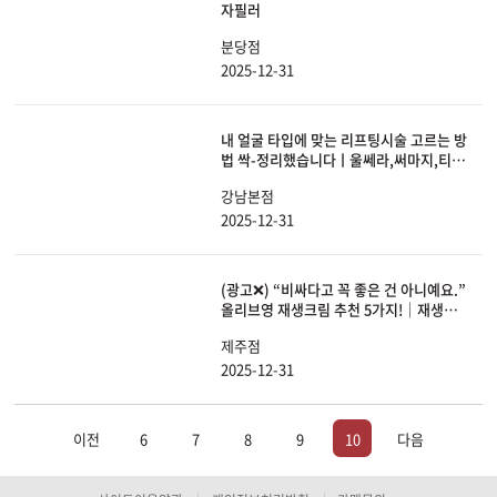
자필러
분당점
2025-12-31
내 얼굴 타입에 맞는 리프팅시술 고르는 방
법 싹-정리했습니다ㅣ울쎄라,써마지,티타
늄리프팅,온다리프팅
강남본점
2025-12-31
(광고❌) “비싸다고 꼭 좋은 건 아니예요.”
올리브영 재생크림 추천 5가지!｜재생크
림추천, 피부관리법, 피부홈케어, 세콜지
제주점
2025-12-31
이전
6
7
8
9
10
다음