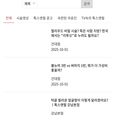
검색
전체
시술영상
톡스앤필 광고
숙련된 의료진
TV속의 톡스앤필
헐리우드 비밀 시술? 죽은 사람 지방? 한국
에서는 "리투오"로 누려도 될까요?
건대점
2025-10-01
볼뉴머 3번 vs 써마지 1번, 뭐가 더 가성비
좋을까?
건대점
2025-10-01
턱끝 필러로 얼굴형이 이렇게 달라졌어요?
ㅣ톡스앤필 강남본점
강남본점