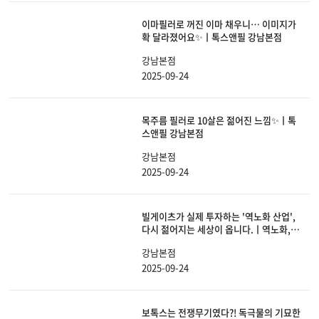
이마필러로 꺼진 이마 채우니… 이미지가
확 달라졌어요✨ㅣ톡스앤필 강남본점
강남본점
2025-09-24
목주름 필러로 10살은 젊어진 느낌✨ㅣ톡
스앤필 강남본점
강남본점
2025-09-24
빌게이츠가 실제 투자하는 '역노화 산업',
다시 젊어지는 세상이 옵니다.ㅣ역노화,노
화예방,노화치료
강남본점
2025-09-24
보톡스는 전쟁무기였다?! 독극물의 기묘한