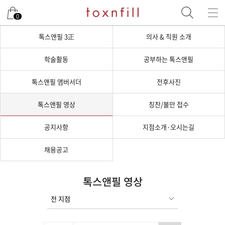
0
톡스앤필 3正
의사 & 직원 소개
학술활동
공부하는 톡스앤필
톡스앤필 앰버서더
전후사진
톡스앤필 영상
칭찬/불만 접수
공지사항
지점소개·오시는길
채용공고
톡스앤필 영상