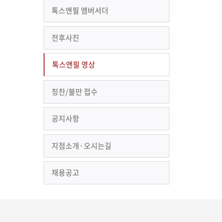
톡스앤필 앰버서더
전후사진
톡스앤필 영상
칭찬/불만 접수
공지사항
지점소개·오시는길
채용공고