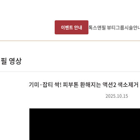
톡스앤필 뷰티그룹
시술안
이벤트 안내
필 영상
기미·잡티 싹! 피부톤 환해지는 액션2 색소제
2025.10.15