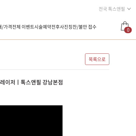
전국 톡스앤필
내/가격
전체 이벤트
시술예약
전후사진
칭찬/불만 접수
0
목록으로
거 레이저ㅣ톡스앤필 강남본점