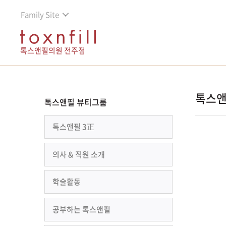
Family Site
톡스앤필의원 전주점
톡스앤
톡스앤필 뷰티그룹
톡스앤필 3正
의사 & 직원 소개
학술활동
공부하는 톡스앤필