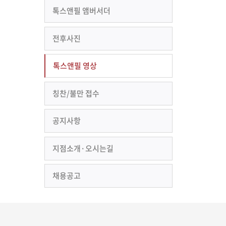
톡스앤필 앰버서더
전후사진
톡스앤필 영상
칭찬/불만 접수
공지사항
지점소개·오시는길
채용공고