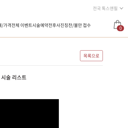
전국 톡스앤필
내/가격
전체 이벤트
시술예약
전후사진
칭찬/불만 접수
0
목록으로
 시술 리스트