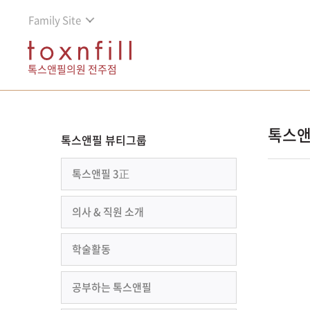
Family Site
톡스앤필의원 전주점
톡스앤
톡스앤필 뷰티그룹
톡스앤필 3正
의사 & 직원 소개
학술활동
공부하는 톡스앤필