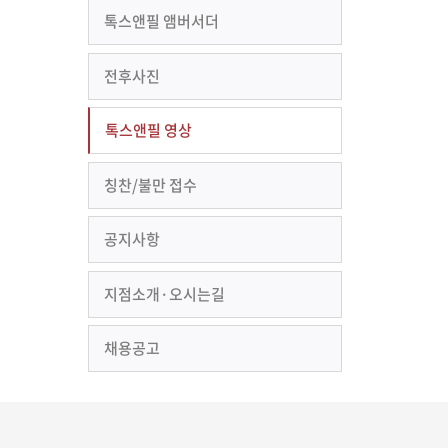
톡스앤필 앰버서더
전후사진
톡스앤필 영상
칭찬/불만 접수
공지사항
지점소개·오시는길
채용공고