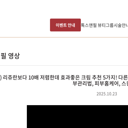
톡스앤필 뷰티그룹
시술안
이벤트 안내
필 영상
) 리쥬란보다 10배 저렴한데 효과좋은 크림 추천 5가지! 다
부관리법, 피부홈케어, 
2025.10.23