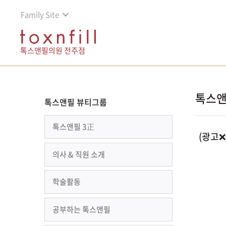
Family Site
톡스앤필의원 전주점
톡스앤
톡스앤필 뷰티그룹
톡스앤필 3正
(광고❌
의사 & 직원 소개
학술활동
공부하는 톡스앤필