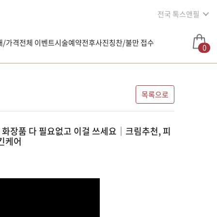
전국 톡스앤필
내/가격
전체 이벤트
시술예약
전후사진
칭찬/불만 접수
0
목록으로
른 화장품 다 필요없고 이걸 쓰세요│크림추천, 피
스킨케어