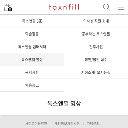
0
톡스앤필 3正
의사 & 직원 소개
학술활동
공부하는 톡스앤필
톡스앤필 앰버서더
전후사진
톡스앤필 영상
칭찬/불만 접수
공지사항
지점소개·오시는길
채용공고
톡스앤필 영상
사이트이용약관
개인정보처리방침
가맹문의