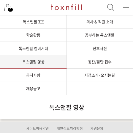
0
톡스앤필 3正
의사 & 직원 소개
학술활동
공부하는 톡스앤필
톡스앤필 앰버서더
전후사진
톡스앤필 영상
칭찬/불만 접수
공지사항
지점소개·오시는길
채용공고
톡스앤필 영상
사이트이용약관
개인정보처리방침
가맹문의