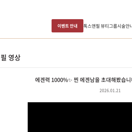
톡스앤필 뷰티그룹
시술안
이벤트 안내
필 영상
에겐력 1000%✨ 찐 에겐남을 초대해봤습니다
2026.01.21