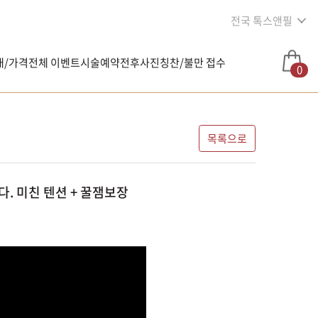
전국 톡스앤필
내/가격
전체 이벤트
시술예약
전후사진
칭찬/불만 접수
0
목록으로
. 미친 텐션 + 꿀잼보장