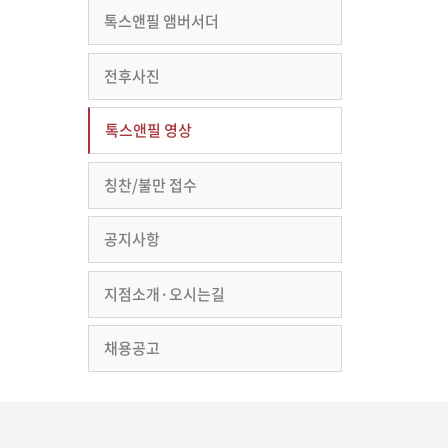
톡스앤필 앰버서더
전후사진
톡스앤필 영상
칭찬/불만 접수
공지사항
지점소개·오시는길
채용공고