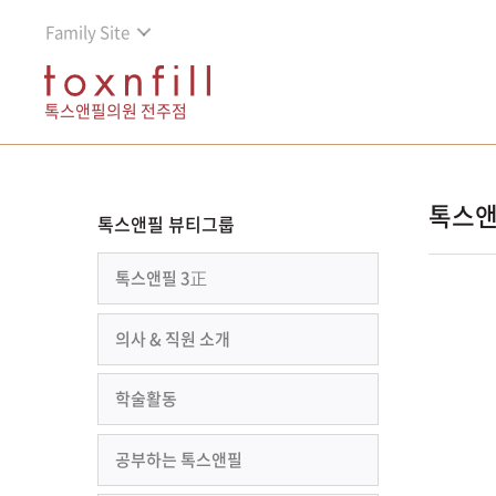
Family Site
톡스앤필의원 전주점
톡스앤
톡스앤필 뷰티그룹
톡스앤필 3正
의사 & 직원 소개
학술활동
공부하는 톡스앤필