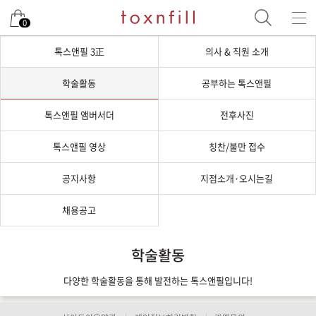
0
톡스앤필 3正
의사 & 직원 소개
학술활동
공부하는 톡스앤필
톡스앤필 앰버서더
전후사진
톡스앤필 영상
칭찬/불만 접수
공지사항
지점소개·오시는길
채용공고
학술활동
다양한 학술활동을 통해 발전하는 톡스앤필입니다!