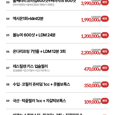
울쎄라피 프라임600샷+써마지fx 600샷
5,300,000
03
3,990,000
예약
원
(써마지600샷+울쎄라300샷 380만→309만)
2,500,000
엑시온1회+ldm12분
04
1,990,000
예약
원
2,380,000
볼뉴머 600샷 + LDM 24분
05
1,200,000
예약
원
3,360,000
온다리프팅 7만줄 + LDM 12분 3회
06
2,200,000
예약
원
레스틸렌 키스 입술필러
670,000
07
470,000
예약
원
(입술볼륨 + 입꼬리필러 + 입꼬리보톡스)
470,000
수입 ·
코필러 쥬비덤 1cc + 콧볼보톡스
08
350,000
예약
원
210,000
국산 ·
턱끝필러 1cc + 자갈턱보톡스
09
109,000
예약
원