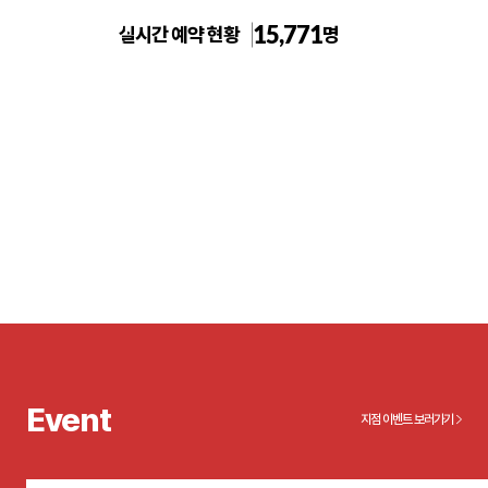
15,771
실시간 예약 현황
명
톡스앤필의원 전주점
Event
지점 이벤트 보러가기