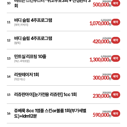
바르는 스킨부스터 ·
위코우노3회 + 진정관리 3
900,000
10
500,000
예약
회
원
바디 슬림 4주프로그램
1,250,000
11
1,070,000
예약
원
(복부, 허벅지)
바디 슬림 4주프로그램
470,000
12
420,000
예약
원
(팔뚝)
민트실 리프팅 10줄
1,700,000
13
1,300,000
예약
원
(픽스 4개 포함)
리팟레이저 1회
500,000
14
300,000
예약
원
(작은색소)
300,000
리쥬란아이[눈가전용 리쥬란] 1cc 1회
15
230,000
예약
원
쥬베룩 8cc 1앰플 스킨or볼륨 1회(부가세별
590,000
16
590,000
예약
도)+ldm12분
원