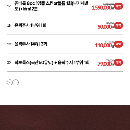
쥬베룩 8cc 1앰플 스킨or볼륨 1회(부가세별
1,590,000
17
1,590,000
예약
도)+ldm12분
원
50,000
윤곽주사 1부위 1회
18
50,000
예약
원
110,000
윤곽주사 1부위 3회
19
110,000
예약
원
79,000
턱보톡스(국산50유닛) + 윤곽주사 1부위 1회
20
79,000
예약
원