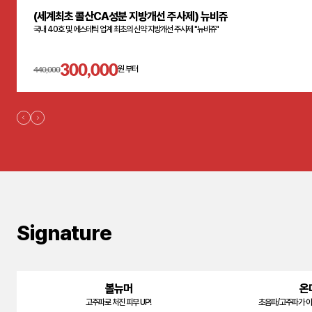
(세계최초 콜산CA성분 지방개선 주사제) 뉴비쥬
국내 40호 및 에스테틱 업계 최초의 신약 지방개선 주사제 "뉴비쥬"
300,000
440,000
원 부터
Signature
볼뉴머
온
고주파로 처진 피부 UP!
초음파/고주파가 아