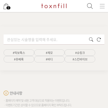
남은 시술/관리권 예약
0
남은 시술/관리권 종류 선택
리프팅
초기화
검색
색소
#턱보톡스
#제모
#슈링크
제모
#쥬베룩
#바디
#스킨바이브
여드름/모공
스킨부스터
안내사항
스킨케어
· 홈페이지 예약 및 내원 고객 대상으로 적용되는 이벤트입니다.
· 이벤트기간은 상이할 수 있으므로 홈페이지 확인 부탁드립니다.
체형