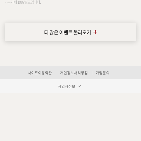
· 부가세 10% 별도입니다.
항노화수액
더 많은 이벤트 불러오기
기타
사이트이용약관
개인정보처리방침
가맹문의
사업자정보
장바구니 담기
예약하기