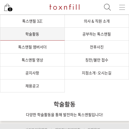
0
톡스앤필 3正
의사 & 직원 소개
학술활동
공부하는 톡스앤필
톡스앤필 앰버서더
전후사진
톡스앤필 영상
칭찬/불만 접수
공지사항
지점소개·오시는길
채용공고
학술활동
다양한 학술활동을 통해 발전하는 톡스앤필입니다!