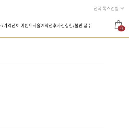
전국 톡스앤필
내/가격
전체 이벤트
시술예약
전후사진
칭찬/불만 접수
0