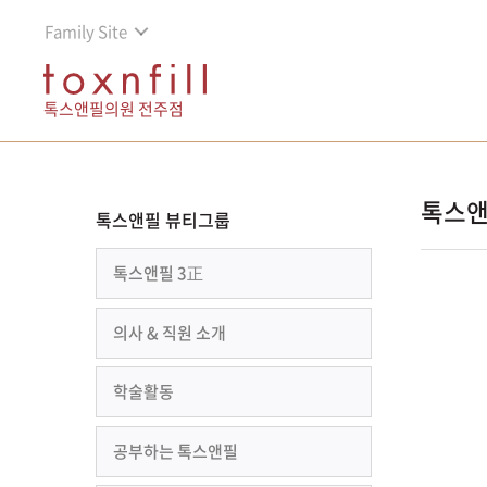
Family Site
톡스앤필의원 전주점
톡스앤
톡스앤필 뷰티그룹
톡스앤필 3正
의사 & 직원 소개
학술활동
공부하는 톡스앤필