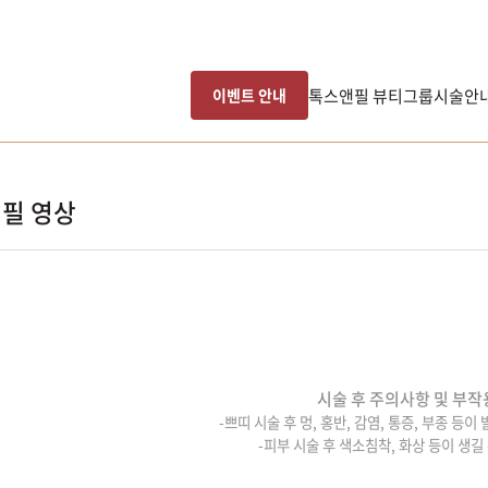
톡스앤필 뷰티그룹
시술안
이벤트 안내
필 영상
시술 후 주의사항 및 부작
-쁘띠 시술 후 멍, 홍반, 감염, 통증, 부종 등이
-피부 시술 후 색소침착, 화상 등이 생길