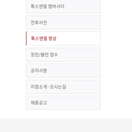
톡스앤필 앰버서더
전후사진
톡스앤필 영상
칭찬/불만 접수
공지사항
지점소개·오시는길
채용공고