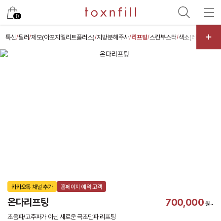
카카오
0
톡신
필러
제모(아포지엘리트플러스)
지방분해주사
리프팅
스킨부스터
색소(레이저)
스
/
/
/
/
/
/
/
카카오톡 채널 추가
홈페이지 예약 고객
온다리프팅
700,000
원~
초음파/고주파가 아닌 새로운 극초단파 리프팅