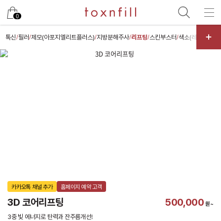
카카오
0
톡신
필러
제모(아포지엘리트플러스)
지방분해주사
리프팅
스킨부스터
색소(레이저)
스
/
/
/
/
/
/
/
카카오톡 채널 추가
홈페이지 예약 고객
3D 코어리프팅
500,000
원~
3중 빛 에너지로 탄력과 잔주름개선!