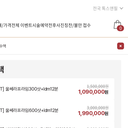
전국 톡스앤필
내/가격
전체 이벤트
시술예약
전후사진
칭찬/불만 접수
0
수액
택
1,500,000
원
NT] 울쎄라프라임300샷+ldm12분
1,090,000
원
3,000,000
원
NT] 울쎄라프라임600샷+ldm12분
1,990,000
원