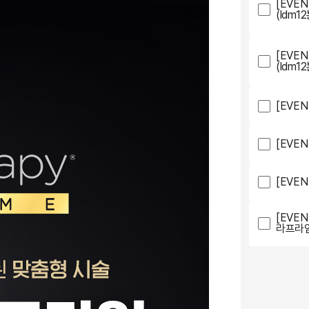
[EVE
(ldm1
[EVE
(ldm1
[EVE
[EVE
[EVE
[EVE
라프라임