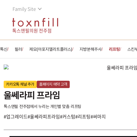
Family Site
톡스앤필의원 전주점
톡신
필러
제모(아포지엘리트플러스)
지방분해주사
리프팅
스킨
/
/
/
/
/
카카오톡 채널 추가
홈페이지 예약 고객
울쎄라피 프라임
톡스앤필 전주점에서 누리는 개인별 맞춤 리프팅
#업그레이드#울쎄라피프라임#커스텀#리프팅#써마지