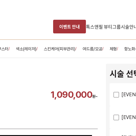
톡스앤필 뷰티그룹
시술안
이벤트 안내
부스터
색소(레이저)
스킨케어(피부관리)
여드름/모공
체형
항노화
/
/
/
/
/
시술 선
1,090,000
[EVE
원~
[EVE