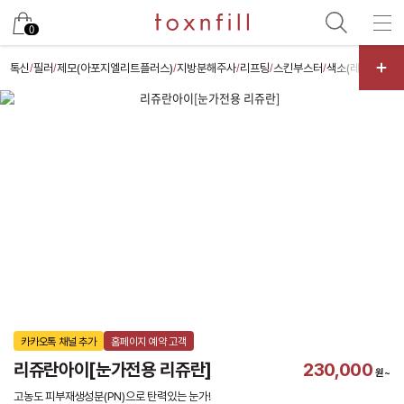
카카오
0
톡신
필러
제모(아포지엘리트플러스)
지방분해주사
리프팅
스킨부스터
색소(레이저)
스
/
/
/
/
/
/
/
카카오톡 채널 추가
홈페이지 예약 고객
리쥬란아이[눈가전용 리쥬란]
230,000
원~
고농도 피부재생성분(PN)으로 탄력있는 눈가!