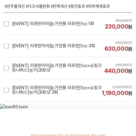
#잔주름개선 #다크서클완화 #탄력개선 #동안효과 #피부재생효과
300,000
원
[EVENT] 리쥬란아이[눈가전용 리쥬란]1cc 1회
230,000
원
900,000
원
[EVENT] 리쥬란아이[눈가전용 리쥬란]1cc 3회
630,000
원
600,000
원
[EVENT] 리쥬란아이[눈가전용 리쥬란]1cc+슈링크
440,000
유니버스(눈가)300샷
원
1,800,000
원
[EVENT] 리쥬란아이[눈가전용 리쥬란]1cc+슈링크
1,190,000
유니버스(눈가)300샷 3회
원
리쥬란아이[눈가전용 리쥬란]