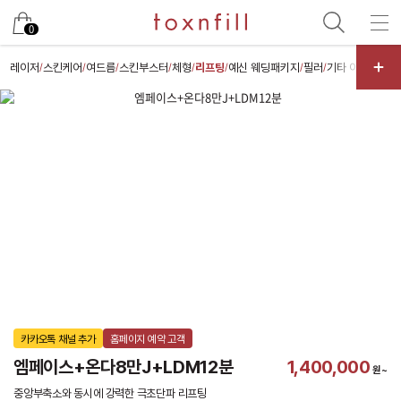
카카오
0
레이저
스킨케어
여드름
스킨부스터
체형
리프팅
예신 웨딩패키지
필러
기타 이벤트(보톡
/
/
/
/
/
/
/
/
카카오톡 채널 추가
홈페이지 예약 고객
엠페이스+온다8만J+LDM12분
1,400,000
원~
중앙부축소와 동시에 강력한 극초단파 리프팅