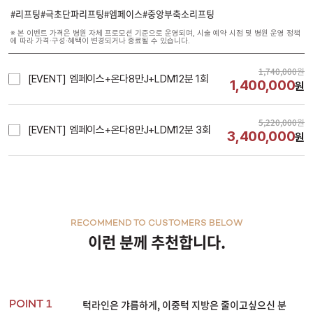
#리프팅#극초단파리프팅#엠페이스#중앙부축소리프팅
※ 본 이벤트 가격은 병원 자체 프로모션 기준으로 운영되며, 시술 예약 시점 및 병원 운영 정책
에 따라 가격·구성·혜택이 변경되거나 종료될 수 있습니다.
1,740,000
원
[EVENT] 엠페이스+온다8만J+LDM12분 1회
1,400,000
원
5,220,000
원
[EVENT] 엠페이스+온다8만J+LDM12분 3회
3,400,000
원
RECOMMEND TO CUSTOMERS BELOW
이런 분께 추천합니다.
턱라인은 갸름하게, 이중턱 지방은 줄이고싶으신 분
POINT 1