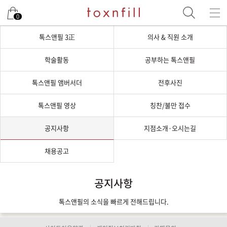
0
톡스앤필 3正
의사 & 직원 소개
학술활동
공부하는 톡스앤필
톡스앤필 앰버서더
전후사진
톡스앤필 영상
칭찬/불만 접수
공지사항
지점소개·오시는길
채용공고
공지사항
톡스앤필의 소식을 빠르게 전해드립니다.