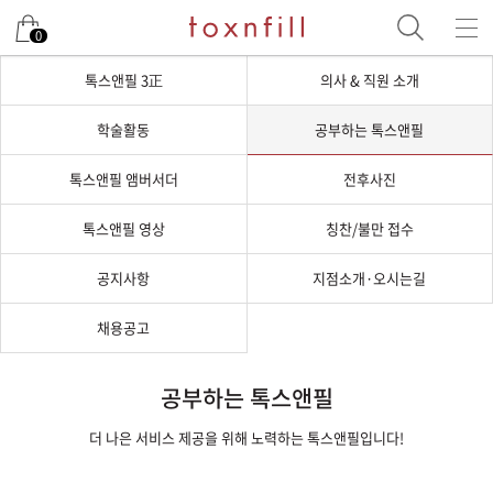
0
톡스앤필 3正
의사 & 직원 소개
학술활동
공부하는 톡스앤필
톡스앤필 앰버서더
전후사진
톡스앤필 영상
칭찬/불만 접수
공지사항
지점소개·오시는길
채용공고
공부하는 톡스앤필
더 나은 서비스 제공을 위해 노력하는 톡스앤필입니다!