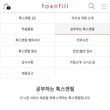
0
톡스앤필 3正
의사 & 직원 소개
학술활동
공부하는 톡스앤필
톡스앤필 앰버서더
전후사진
톡스앤필 영상
칭찬/불만 접수
공지사항
지점소개·오시는길
채용공고
공부하는 톡스앤필
더 나은 서비스 제공을 위해 노력하는 톡스앤필입니다!