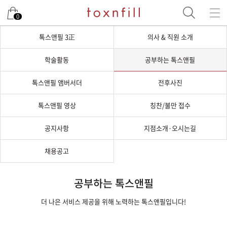
0
톡스앤필 3正
의사 & 직원 소개
학술활동
공부하는 톡스앤필
톡스앤필 앰버서더
전후사진
톡스앤필 영상
칭찬/불만 접수
공지사항
지점소개·오시는길
채용공고
공부하는 톡스앤필
더 나은 서비스 제공을 위해 노력하는 톡스앤필입니다!