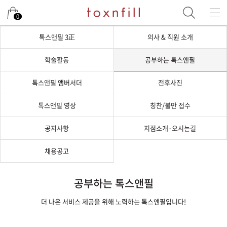
0
톡스앤필 3正
의사 & 직원 소개
학술활동
공부하는 톡스앤필
톡스앤필 앰버서더
전후사진
톡스앤필 영상
칭찬/불만 접수
공지사항
지점소개·오시는길
채용공고
공부하는 톡스앤필
더 나은 서비스 제공을 위해 노력하는 톡스앤필입니다!